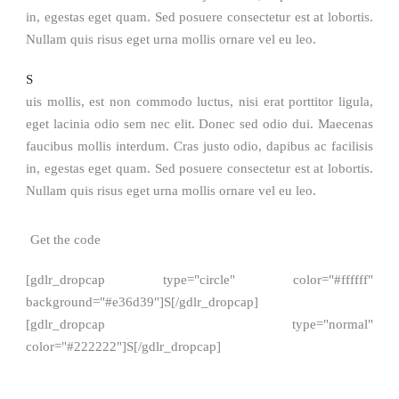
in, egestas eget quam. Sed posuere consectetur est at lobortis.
Nullam quis risus eget urna mollis ornare vel eu leo.
S
uis mollis, est non commodo luctus, nisi erat porttitor ligula,
eget lacinia odio sem nec elit. Donec sed odio dui. Maecenas
faucibus mollis interdum. Cras justo odio, dapibus ac facilisis
in, egestas eget quam. Sed posuere consectetur est at lobortis.
Nullam quis risus eget urna mollis ornare vel eu leo.
Get the code
[gdlr_dropcap type="circle" color="#ffffff"
background="#e36d39"]S[/gdlr_dropcap]
[gdlr_dropcap type="normal"
color="#222222"]S[/gdlr_dropcap]