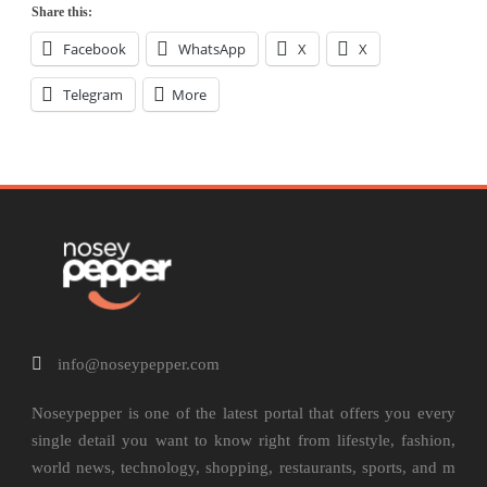
Share this:
Facebook
WhatsApp
X
X
Telegram
More
info@noseypepper.com
Noseypepper is one of the latest portal that offers you every
single detail you want to know right from lifestyle, fashion,
world news, technology, shopping, restaurants, sports, and m