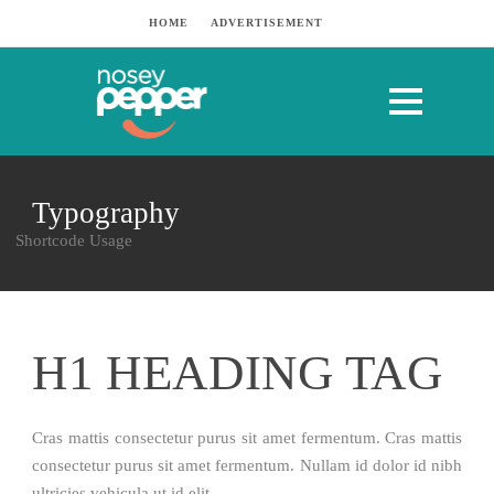
HOME
ADVERTISEMENT
Typography
Shortcode Usage
H1 HEADING TAG
Cras mattis consectetur purus sit amet fermentum. Cras mattis
consectetur purus sit amet fermentum. Nullam id dolor id nibh
ultricies vehicula ut id elit.